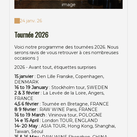
image
24 janv. 26
Tournée 2026
Voici notre programme des tournées 2026. Nous
serons ravis de vous retrouver à ces nombreuses
occasions :)
2026 - Avant tout, étiquettes surprises
15 janvier
: Den Lille Franske, Copenhagen,
DENMARK
16 to 19 January
: Stockholm tour, SWEDEN
2 & 3 février
: La Levée de la Loire, Angers,
FRANCE
4,5 6 février
: Tournée en Bretagne, FRANCE
8 9 février
: RAW WINE Paris, FRANCE
16 to 19 March
: Vininova tour, POLOGNE
14 e 15 April
: London TOUR, ENGLAND
14- 20 May
: ASIA TOUR, Hong Kong, Shanghai,
Taiwan, Séoul
15 & 16 May
: RAW WINE Shenzhen, CHINA