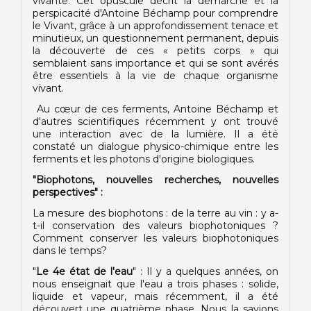
vivante. Cet opuscule décrit la démarche et la
perspicacité d'Antoine Béchamp pour comprendre
le Vivant, grâce à un approfondissement tenace et
minutieux, un questionnement permanent, depuis
la découverte de ces « petits corps » qui
semblaient sans importance et qui se sont avérés
être essentiels à la vie de chaque organisme
vivant.
Au cœur de ces ferments, Antoine Béchamp et
d'autres scientifiques récemment y ont trouvé
une interaction avec de la lumière. Il a été
constaté un dialogue physico-chimique entre les
ferments et les photons d'origine biologiques.
"Biophotons, nouvelles recherches, nouvelles
perspectives" :
La mesure des biophotons : de la terre au vin : y a-
t-il conservation des valeurs biophotoniques ?
Comment conserver les valeurs biophotoniques
dans le temps?
"
Le 4e état de l'eau
" : Il y a quelques années, on
nous enseignait que l'eau a trois phases : solide,
liquide et vapeur, mais récemment, il a été
découvert une quatrième phase. Nous la savions