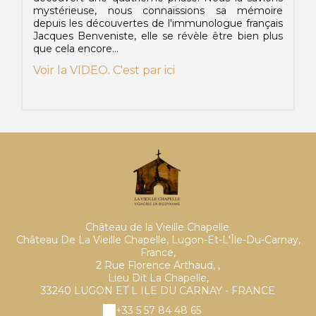
mystérieuse, nous connaissions sa mémoire
depuis les découvertes de l'immunologue français
Jacques Benveniste, elle se révèle être bien plus
que cela encore...
Voir la VIDEO. C'est par ici
Château de la Vieille Chapelle
Château De La Vieille Chapelle, Lugon-Et-L'Île-Du-Carnay,
France,
2 Rue Florence Arthaud, ,
Lieu Dit La Chapelle,
33240 LUGON ET L ILE DU CARNAY - FRANCE
+33 5 57 84 48 65