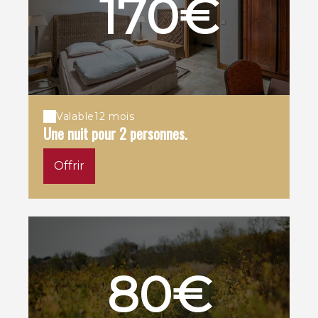
170€
Valable
12 mois
Une nuit pour 2 personnes.
Offrir
80€