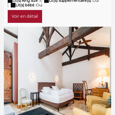
Lit(s) king size :
1
Lit(s) supplémentaire(s) :
Oui
Lit(s) bébé :
Oui
Voir en détail