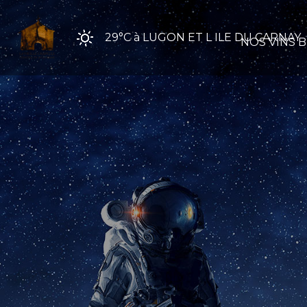
29°C
à LUGON ET L ILE DU CARNAY
NOS VINS B