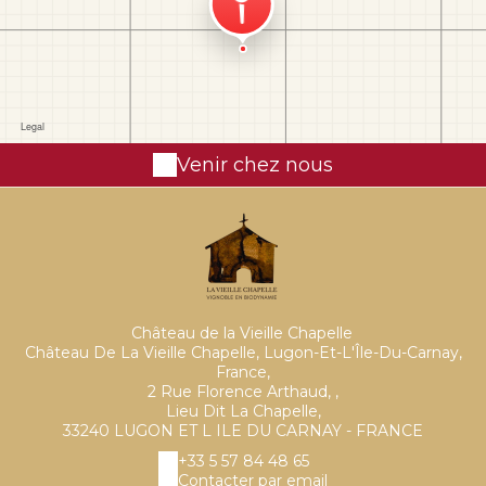
Venir chez nous
Château de la Vieille Chapelle
Château De La Vieille Chapelle, Lugon-Et-L'Île-Du-Carnay,
France,
2 Rue Florence Arthaud, ,
Lieu Dit La Chapelle,
33240 LUGON ET L ILE DU CARNAY - FRANCE
+33 5 57 84 48 65
Contacter par email