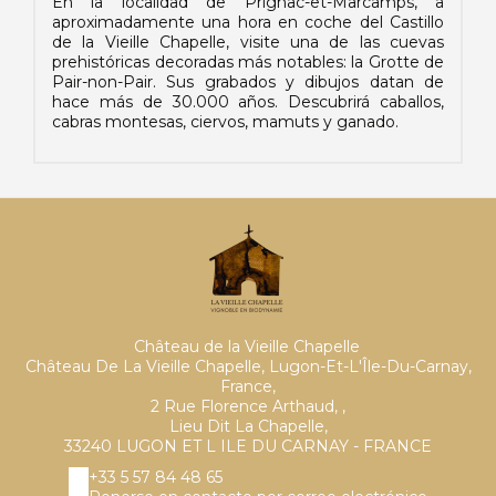
En la localidad de Prignac-et-Marcamps, a
aproximadamente una hora en coche del Castillo
de la Vieille Chapelle, visite una de las cuevas
prehistóricas decoradas más notables: la Grotte de
Pair-non-Pair. Sus grabados y dibujos datan de
hace más de 30.000 años. Descubrirá caballos,
cabras montesas, ciervos, mamuts y ganado.
Château de la Vieille Chapelle
Château De La Vieille Chapelle, Lugon-Et-L'Île-Du-Carnay,
France,
2 Rue Florence Arthaud, ,
Lieu Dit La Chapelle,
33240 LUGON ET L ILE DU CARNAY - FRANCE
+33 5 57 84 48 65